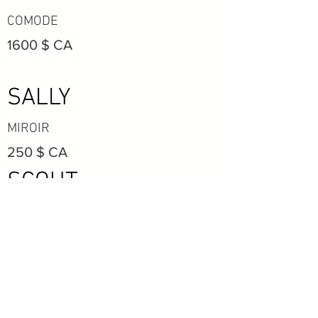
COMODE
1600 $ CA
SALLY
MIROIR
250 $ CA
SCOUT
CHAISE
215 $ CA
ACCESSOIRES
LAMPES, TABLETTES, POIGNÉES &
SUPPORT POUR AIR PLANT